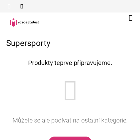
Přejít
na
obsah
Náku
koší
Supersporty
Produkty teprve připravujeme.
Můžete se ale podívat na ostatní kategorie.