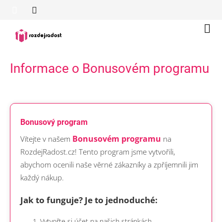
Přejít
na
obsah
Náku
koší
Informace o Bonusovém programu
Bonusový program
Bonusovém programu
Vítejte v našem
na
RozdejRadost.cz! Tento program jsme vytvořili,
abychom ocenili naše věrné zákazníky a zpříjemnili jim
každý nákup.
Jak to funguje? Je to jednoduché:
Vytvořte si účet na našich stránkách.