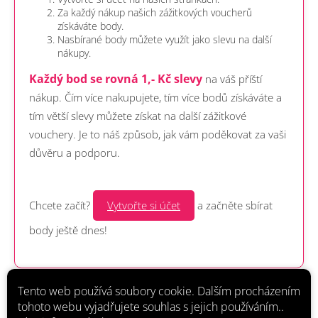
Za každý nákup našich zážitkových voucherů
získáváte body.
Nasbírané body můžete využít jako slevu na další
nákupy.
Každý bod se rovná 1,- Kč slevy
na váš příští
nákup. Čím více nakupujete, tím více bodů získáváte a
tím větší slevy můžete získat na další zážitkové
vouchery. Je to náš způsob, jak vám poděkovat za vaši
důvěru a podporu.
Chcete začít?
Vytvořte si účet
a začněte sbírat
body ještě dnes!
Tento web používá soubory cookie. Dalším procházením
tohoto webu vyjadřujete souhlas s jejich používáním..