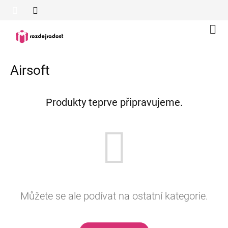
Přejít
na
obsah
Náku
koší
Airsoft
Produkty teprve připravujeme.
Můžete se ale podívat na ostatní kategorie.