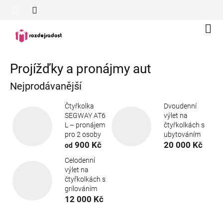
Přejít
na
obsah
Náku
koší
Projížďky a pronájmy aut
Nejprodávanější
Čtyřkolka
Dvoudenní
SEGWAY AT6
výlet na
L – pronájem
čtyřkolkách s
pro 2 osoby
ubytováním
900 Kč
20 000 Kč
od
Celodenní
výlet na
čtyřkolkách s
grilováním
12 000 Kč