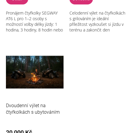
Pronájem čtyřkolky SEGWAY
Celodenní výlet na čtyřkolkách
AT6 L pro 1–2 osoby s
s grilováním je ideální
možností volby délky jízdy: 1
příležitost vyzkoušet si jízdu v
hodina, 3 hodiny, 8 hodin nebo
terénu a zakončit den
celých 24 hodin. Ideální pro
příjemným grilováním. Vydejte
romantický výlet,
se na dobrodružnou jízdu,
adrenalinovou...
která...
Dvoudenní výlet na
čtyřkolkách s ubytováním
20 000 Kč