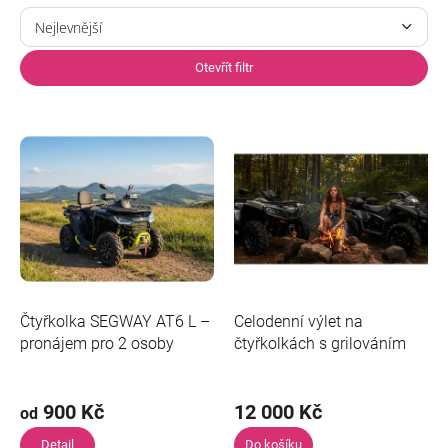
Ř
a
Nejlevnější
z
Nejdražší
e
Otevřít filtr
n
Nejprodávanější
í
V
p
ý
Abecedně
r
p
o
i
d
s
u
p
k
r
t
o
ů
d
u
Čtyřkolka SEGWAY AT6 L –
Celodenní výlet na
k
pronájem pro 2 osoby
čtyřkolkách s grilováním
t
ů
900 Kč
12 000 Kč
od
Detail
Do košíku