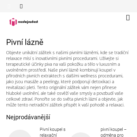
Přejít
na
obsah
Náku
koší
Pivní lázně
Objevte unikátní zážitek s našimi pivními lázněmi, kde se tradiční
relaxace mísí s inovativními pivními procedurami. Užívejte si
terapeutické účinky piva na vaši pokožku a tělo v luxusním a
uvolněném prostředí. Naše pivní lázně kombinují koupel v
přírodních pivních extraktech s dalšími wellness procedurami,
jako jsou masáže a peelingy, které podporují detoxikaci a
revitalizaci pleti. Tento originální zážitek vám nejen přinese
hluboké uvolnění, ale také osvěží vaše smysly a povzbudí vaše
celkové zdraví. Ponořte se do světa pivních lázní a objevte, jak
může tento netradiční zážitek přispět k vaší pohodě a relaxaci.
Nejprodávanější
Pivní koupel s
pivní koupel –
relaxační
odměna pro