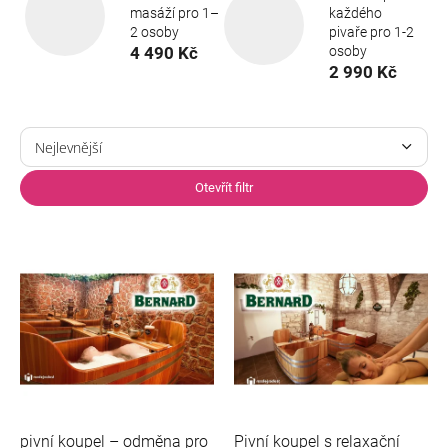
masáží pro 1–
každého
2 osoby
pivaře pro 1-2
4 490 Kč
osoby
2 990 Kč
Ř
a
Nejlevnější
z
Nejdražší
e
Otevřít filtr
n
Nejprodávanější
í
V
p
ý
Abecedně
r
p
o
i
d
s
u
p
k
r
t
o
ů
d
u
pivní koupel – odměna pro
Pivní koupel s relaxační