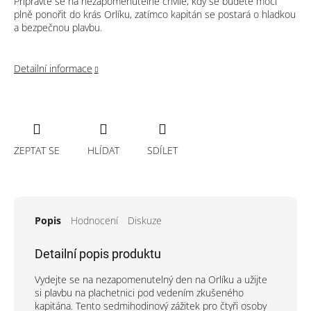
Připravte se na nezapomenutelné chvíle, kdy se budete moci
plně ponořit do krás Orlíku, zatímco kapitán se postará o hladkou
a bezpečnou plavbu.
Detailní informace
ZEPTAT SE
HLÍDAT
SDÍLET
Popis
Hodnocení
Diskuze
Detailní popis produktu
Vydejte se na nezapomenutelný den na Orlíku a užijte
si plavbu na plachetnici pod vedením zkušeného
kapitána. Tento sedmihodinový zážitek pro čtyři osoby