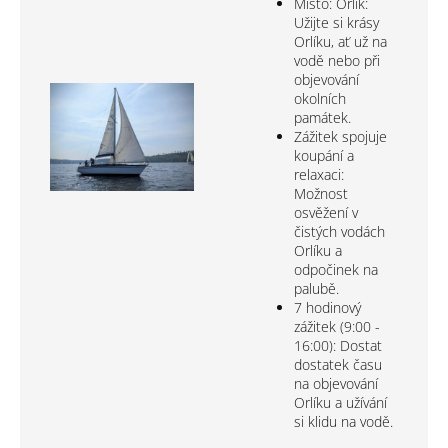
Místo: Orlík:
Užijte si krásy
Orlíku, ať už na
vodě nebo při
objevování
okolních
památek.
Zážitek spojuje
koupání a
relaxaci:
Možnost
osvěžení v
čistých vodách
Orlíku a
odpočinek na
palubě.
7 hodinový
zážitek (9:00 -
16:00): Dostat
dostatek času
na objevování
Orlíku a užívání
si klidu na vodě.