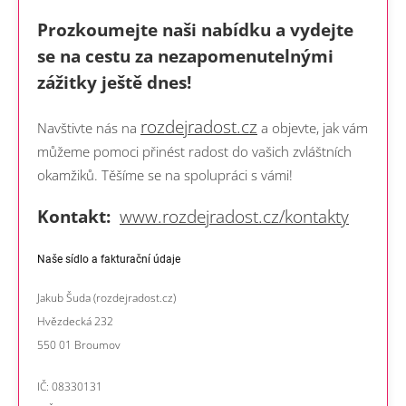
Prozkoumejte naši nabídku a vydejte
se na cestu za nezapomenutelnými
zážitky ještě dnes!
rozdejradost.cz
Navštivte nás na
a objevte, jak vám
můžeme pomoci přinést radost do vašich zvláštních
okamžiků. Těšíme se na spolupráci s vámi!
Kontakt:
www.rozdejradost.cz/kontakty
Naše sídlo a fakturační údaje
Jakub Šuda (rozdejradost.cz)
Hvězdecká 232
550 01 Broumov
IČ: 08330131