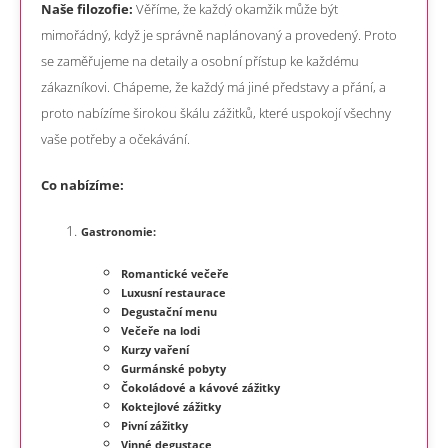
Naše filozofie:
Věříme, že každý okamžik může být
mimořádný, když je správně naplánovaný a provedený. Proto
se zaměřujeme na detaily a osobní přístup ke každému
zákazníkovi. Chápeme, že každý má jiné představy a přání, a
proto nabízíme širokou škálu zážitků, které uspokojí všechny
vaše potřeby a očekávání.
Co nabízíme:
Gastronomie:
Romantické večeře
Luxusní restaurace
Degustační menu
Večeře na lodi
Kurzy vaření
Gurmánské pobyty
Čokoládové a kávové zážitky
Koktejlové zážitky
Pivní zážitky
Vinné degustace