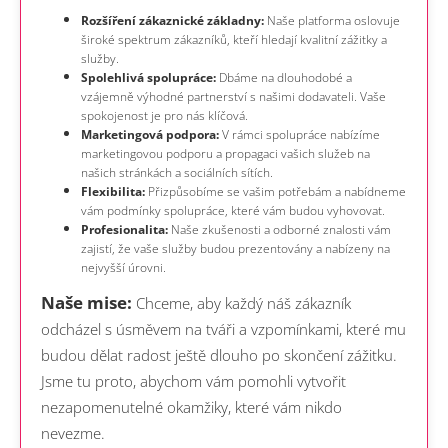
Rozšíření zákaznické základny:
Naše platforma oslovuje
široké spektrum zákazníků, kteří hledají kvalitní zážitky a
služby.
Spolehlivá spolupráce:
Dbáme na dlouhodobé a
vzájemně výhodné partnerství s našimi dodavateli. Vaše
spokojenost je pro nás klíčová.
Marketingová podpora:
V rámci spolupráce nabízíme
marketingovou podporu a propagaci vašich služeb na
našich stránkách a sociálních sítích.
Flexibilita:
Přizpůsobíme se vašim potřebám a nabídneme
vám podmínky spolupráce, které vám budou vyhovovat.
Profesionalita:
Naše zkušenosti a odborné znalosti vám
zajistí, že vaše služby budou prezentovány a nabízeny na
nejvyšší úrovni.
Naše mise:
Chceme, aby každý náš zákazník
odcházel s úsměvem na tváři a vzpomínkami, které mu
budou dělat radost ještě dlouho po skončení zážitku.
Jsme tu proto, abychom vám pomohli vytvořit
nezapomenutelné okamžiky, které vám nikdo
nevezme.