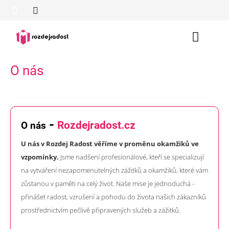
Přejít
na
obsah
Nákupn
košík
O nás
-
Rozdejradost.cz
O nás
U nás v Rozdej Radost věříme v proměnu okamžiků ve
vzpomínky.
Jsme nadšení profesionálové, kteří se specializují
na vytváření nezapomenutelných zážitků a okamžiků, které vám
zůstanou v paměti na celý život. Naše mise je jednoduchá -
přinášet radost, vzrušení a pohodu do života našich zákazníků
prostřednictvím pečlivě připravených služeb a zážitků.