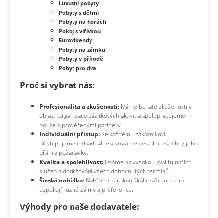
Luxusní pobyty
Pobyty s dětmi
Pobyty na horách
Pokoj s vířivkou
Eurovíkendy
Pobyty na zámku
Pobyty v přírodě
Pobyt pro dva
Proč si vybrat nás:
Profesionalita a zkušenosti:
Máme bohaté zkušenosti v
oblasti organizace zážitkových aktivit a spolupracujeme
pouze s prověřenými partnery.
Individuální přístup:
Ke každému zákazníkovi
přistupujeme individuálně a snažíme se splnit všechny jeho
přání a požadavky.
Kvalita a spolehlivost:
Dbáme na vysokou kvalitu našich
služeb a dodržování všech dohodnutých termínů.
Široká nabídka:
Nabízíme širokou škálu zážitků, které
uspokojí různé zájmy a preference.
Výhody pro naše dodavatele: