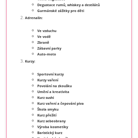
Degustace rumů, whiskey a destilátů
Gurmánské zážitky pro děti
Adrenalin:
Ve vzduchu
Ve vodě
Zbraně
Zábavní parky
Auto-moto
Kurzy:
Sportovní kurzy
Kurzy vaření
Povolání na zkoušku
Umění a kreativita
Kurz sushi
Kurz vaření a čepování piva
Škola smyku
Kurz přežití
Kurz sebeobrany
Výroba kosmetiky
Baristický kurz