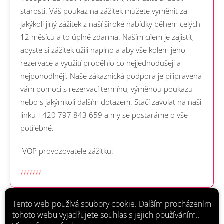
starosti. Váš poukaz na zážitek můžete vyměnit za
jakýkoli jiný zážitek z naší široké nabídky během celých
12 měsíců a to úplně zdarma.
Naším cílem je zajistit,
abyste si zážitek užili naplno a aby vše kolem jeho
rezervace a využití proběhlo co nejjednodušeji a
nejpohodlněji.
Naše zákaznická podpora je připravena
vám pomoci s rezervací termínu, výměnou poukazu
nebo s jakýmkoli dalším dotazem.
Stačí zavolat na naši
linku +420 797 843 659 a my se postaráme o vše
potřebné.
VOP provozovatele zážitku:
???????
Tento web používá soubory cookie. Dalším procházením
tohoto webu vyjadřujete souhlas s jejich používáním..