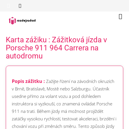
Přejít
na
obsah
Náku
koší
Karta zážiku : Zážitková jízda v
Porsche 911 964 Carrera na
autodromu
Popis zážitku :
Zažijte řízení na závodních okruzích
v Brně, Bratislavě, Mostě nebo Salzburgu. Účastník
usedne přímo za volant vozu a pod dohledem
instruktora si vyzkouší, co znamená ovládat Porsche
911 na trati. Během jízdy má možnost projíždět
zatáčky vysokou rychlostí, testovat akceleraci, brzdění i
chování vozu při změnách směru. Tento způsob jízdy