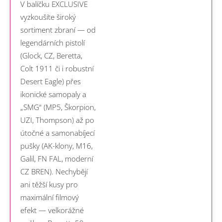
V balíčku EXCLUSIVE
vyzkoušíte široký
sortiment zbraní — od
legendárních pistolí
(Glock, CZ, Beretta,
Colt 1911 či i robustní
Desert Eagle) přes
ikonické samopaly a
„SMG“ (MP5, Škorpion,
UZI, Thompson) až po
útočné a samonabíjecí
pušky (AK-klony, M16,
Galil, FN FAL, moderní
CZ BREN). Nechybějí
ani těžší kusy pro
maximální filmový
efekt — velkorážné