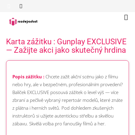
Přejít
na
obsah
Náku
koší
Karta zážitku : Gunplay EXCLUSIVE
— Zažijte akci jako skutečný hrdina
Popis zážitku :
Chcete zažít akční scénu jako z filmu
nebo hry, ale v bezpečném, profesionálním provedení?
Balíček EXCLUSIVE posouvá zážitek o level výš — více
zbraní a pečlivě vybraný repertoár modelů, které znáte
z plátna i herních světů. Pod dohledem zkušených
instruktorů si užijete autentickou střelbu a skvělou
zábavu. Skvělá volba pro fanoušky filmů a her.