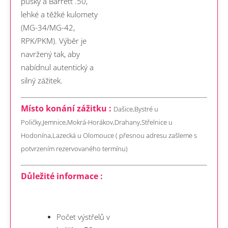
pušky a Barrett .50,
lehké a těžké kulomety
(MG-34/MG-42,
RPK/PKM). Výběr je
navržený tak, aby
nabídnul autentický a
silný zážitek.
Místo konání zážitku :
Dašice,Bystré u
Poličky,Jemnice,Mokrá-Horákov,Drahany,Střelnice u
Hodonína,Lazecká u Olomouce ( přesnou adresu zašleme s
potvrzením rezervovaného termínu)
Důležité informace :
Počet výstřelů v