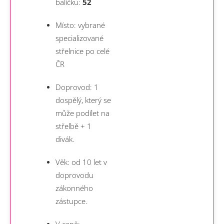
balíčku:
52
Místo: vybrané
specializované
střelnice po celé
ČR
Doprovod: 1
dospělý, který se
může podílet na
střelbě + 1
divák.
Věk: od 10 let v
doprovodu
zákonného
zástupce.