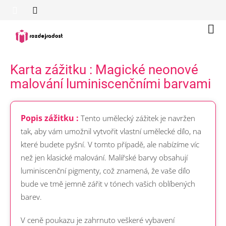
Přejít
na
obsah
Náku
koší
Karta zážitku : Magické neonové
malování luminiscenčními barvami
Popis zážitku :
Tento umělecký zážitek je navržen
tak, aby vám umožnil vytvořit vlastní umělecké dílo, na
které budete pyšní. V tomto případě, ale nabízíme víc
než jen klasické malování. Malířské barvy obsahují
luminiscenční pigmenty, což znamená, že vaše dílo
bude ve tmě jemně zářit v tónech vašich oblíbených
barev.
V ceně poukazu je zahrnuto veškeré vybavení