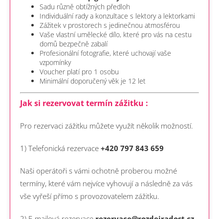
Sadu různě obtížných předloh
Individuální rady a konzultace s lektory a lektorkami
Zážitek v prostorech s jedinečnou atmosférou
Vaše vlastní umělecké dílo, které pro vás na cestu
domů bezpečně zabalí
Profesionální fotografie, které uchovají vaše
vzpomínky
Voucher platí pro 1 osobu
Minimální doporučený věk je 12 let
Jak si rezervovat termín zážitku :
Pro rezervaci zážitku můžete využít několik možností.
1) Telefonická rezervace
+420 797 843 659
Naši operátoři s vámi ochotně proberou možné
termíny, které vám nejvíce vyhovují a následně za vás
vše vyřeší přímo s provozovatelem zážitku.
2) E-mailová rezervace
rezervace@rozdejradost.cz