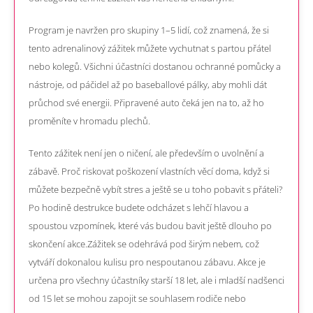
Program je navržen pro skupiny 1–5 lidí, což znamená, že si
tento adrenalinový zážitek můžete vychutnat s partou přátel
nebo kolegů. Všichni účastníci dostanou ochranné pomůcky a
nástroje, od páčidel až po baseballové pálky, aby mohli dát
průchod své energii. Připravené auto čeká jen na to, až ho
proměníte v hromadu plechů.
Tento zážitek není jen o ničení, ale především o uvolnění a
zábavě. Proč riskovat poškození vlastních věcí doma, když si
můžete bezpečně vybít stres a ještě se u toho pobavit s přáteli?
Po hodině destrukce budete odcházet s lehčí hlavou a
spoustou vzpomínek, které vás budou bavit ještě dlouho po
skončení akce.
Zážitek se odehrává pod širým nebem, což
vytváří dokonalou kulisu pro nespoutanou zábavu. Akce je
určena pro všechny účastníky starší 18 let, ale i mladší nadšenci
od 15 let se mohou zapojit se souhlasem rodiče nebo