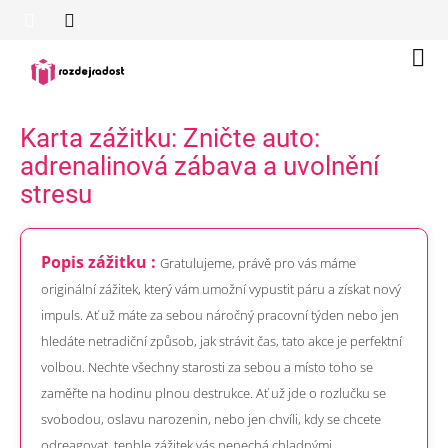
Přejít
na
obsah
Náku
koší
Karta zážitku: Zničte auto:
adrenalinová zábava a uvolnění
stresu
Popis zážitku :
Gratulujeme, právě pro vás máme
originální zážitek, který vám umožní vypustit páru a získat nový
impuls. Ať už máte za sebou náročný pracovní týden nebo jen
hledáte netradiční způsob, jak strávit čas, tato akce je perfektní
volbou. Nechte všechny starosti za sebou a místo toho se
zaměřte na hodinu plnou destrukce. Ať už jde o rozlučku se
svobodou, oslavu narozenin, nebo jen chvíli, kdy se chcete
odreagovat, tenhle zážitek vás nenechá chladnými.