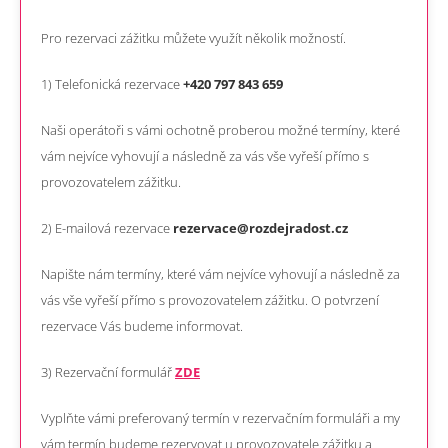
Pro rezervaci zážitku můžete využít několik možností.
1) Telefonická rezervace
+420 797 843 659
Naši operátoři s vámi ochotně proberou možné termíny, které
vám nejvíce vyhovují a následně za vás vše vyřeší přímo s
provozovatelem zážitku.
2) E-mailová rezervace
rezervace@rozdejradost.cz
Napište nám termíny, které vám nejvíce vyhovují a následně za
vás vše vyřeší přímo s provozovatelem zážitku. O potvrzení
rezervace Vás budeme informovat.
3) Rezervační formulář
ZDE
Vyplňte vámi preferovaný termín v rezervačním formuláři a my
vám termín budeme rezervovat u provozovatele zážitku a