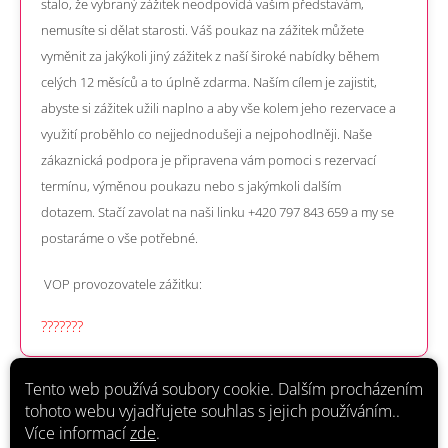
stalo, že vybraný zážitek neodpovídá vašim představám,
nemusíte si dělat starosti. Váš poukaz na zážitek můžete
vyměnit za jakýkoli jiný zážitek z naší široké nabídky během
celých 12 měsíců a to úplně zdarma.
Naším cílem je zajistit,
abyste si zážitek užili naplno a aby vše kolem jeho rezervace a
využití proběhlo co nejjednodušeji a nejpohodlněji.
Naše
zákaznická podpora je připravena vám pomoci s rezervací
termínu, výměnou poukazu nebo s jakýmkoli dalším
dotazem.
Stačí zavolat na naši linku +420 797 843 659 a my se
postaráme o vše potřebné.
VOP provozovatele zážitku:
???????
Tento web používá soubory cookie. Dalším procházením
tohoto webu vyjadřujete souhlas s jejich používáním..
Více informací
zde
.