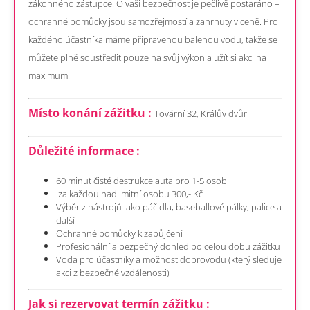
zákonného zástupce. O vaši bezpečnost je pečlivě postaráno –
ochranné pomůcky jsou samozřejmostí a zahrnuty v ceně. Pro
každého účastníka máme připravenou balenou vodu, takže se
můžete plně soustředit pouze na svůj výkon a užít si akci na
maximum.
Místo konání zážitku :
Tovární 32, Králův dvůr
Důležité informace :
60 minut čisté destrukce auta pro 1-5 osob
za každou nadlimitní osobu 300,- Kč
Výběr z nástrojů jako páčidla, baseballové pálky, palice a
další
Ochranné pomůcky k zapůjčení
Profesionální a bezpečný dohled po celou dobu zážitku
Voda pro účastníky a možnost doprovodu (který sleduje
akci z bezpečné vzdálenosti)
Jak si rezervovat termín zážitku :