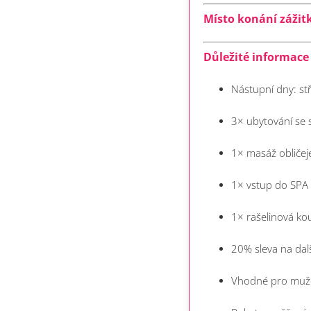
Místo konání zážitk
Důležité informace 
Nástupní dny: stř
3× ubytování se 
1× masáž obličej
1× vstup do SPA
1× rašelinová ko
20% sleva na dal
Vhodné pro muže,