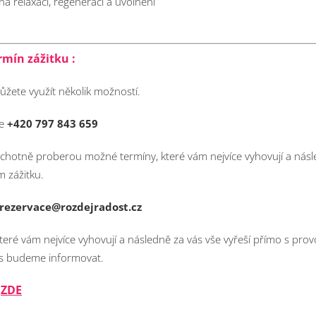
a relaxaci, regeneraci a uvolnění
rmín zážitku :
ůžete využít několik možností.
ce
+420 797 843 659
ochotně proberou možné termíny, které vám nejvíce vyhovují a násle
 zážitku.
rezervace@rozdejradost.cz
teré vám nejvíce vyhovují a následně za vás vše vyřeší přímo s pro
ás budeme informovat.
ZDE
ř