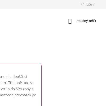
Přihlášení
Nákupní
Prázdný košík
košík
pnout a dopřát si
centru Třeboně, kde se
a vstup do SPA zóny s
a možnosti procházek po