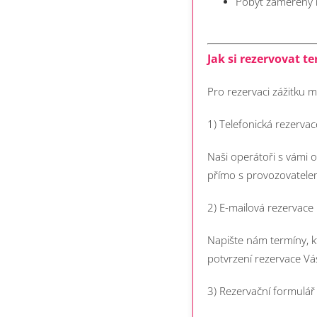
Pobyt zaměřený n
Jak si rezervovat te
Pro rezervaci zážitku m
1) Telefonická rezerva
Naši operátoři s vámi 
přímo s provozovatelem
2) E-mailová rezervace
Napište nám termíny, k
potvrzení rezervace V
3) Rezervační formulá