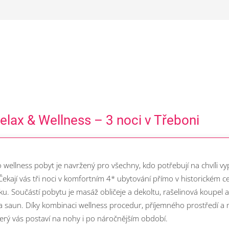
Relax & Wellness – 3 noci v Třeboni
 wellness pobyt je navržený pro všechny, kdo potřebují na chvíli vy
. Čekají vás tři noci v komfortním 4* ubytování přímo v historickém 
ku. Součástí pobytu je masáž obličeje a dekoltu, rašelinová koupel 
y a saun. Díky kombinaci wellness procedur, příjemného prostředí 
 který vás postaví na nohy i po náročnějším období.