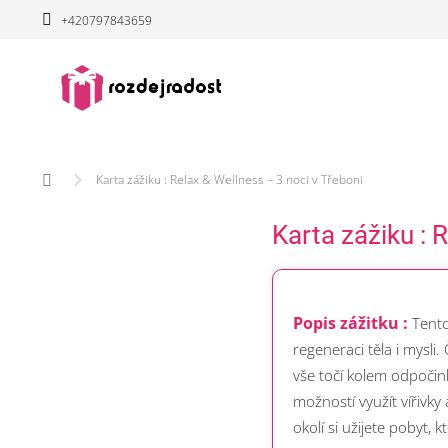
Přejít
+420797843659
na
obsah
Domů
Karta zážiku : Relax & Wellness – 3 noci v Třeboni
Karta zážiku : 
Popis zážitku :
Tento
regeneraci těla i mysli
vše točí kolem odpočin
možností využít vířivk
okolí si užijete pobyt,