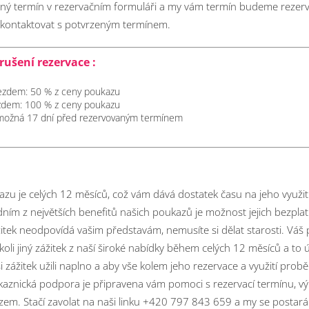
aný termín v rezervačním formuláři a my vám termín budeme rezer
s kontaktovat s potvrzeným termínem.
rušení rezervace :
jezdem: 50 % z ceny poukazu
ezdem: 100 % z ceny poukazu
možná 17 dní před rezervovaným termínem
zu je celých 12 měsíců, což vám dává dostatek času na jeho využit
dním z největších benefitů našich poukazů je možnost jejich bezpl
žitek neodpovídá vašim představám, nemusíte si dělat starosti. Váš
koli jiný zážitek z naší široké nabídky během celých 12 měsíců a to
e si zážitek užili naplno a aby vše kolem jeho rezervace a využití pro
kaznická podpora je připravena vám pomoci s rezervací termínu,
azem.
Stačí zavolat na naši linku +420 797 843 659 a my se postar