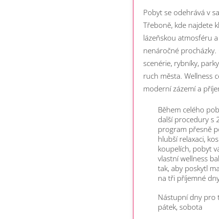
Pobyt se odehrává v sa
Třeboně, kde najdete kl
lázeňskou atmosféru a 
nenáročné procházky. O
scenérie, rybníky, par
ruch města. Wellness 
moderní zázemí a příj
Během celého pob
další procedury s 2
program přesně po
hlubší relaxaci, k
koupelích, pobyt 
vlastní wellness ba
tak, aby poskytl m
na tři příjemné dn
Nástupní dny pro te
pátek, sobota