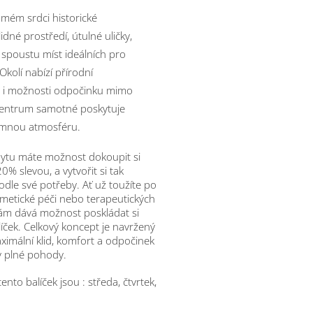
mém srdci historické
idné prostředí, útulné uličky,
spoustu míst ideálních pro
kolí nabízí přírodní
ky i možnosti odpočinku mimo
centrum samotné poskytuje
emnou atmosféru.
ytu máte možnost dokoupit si
0% slevou, a vytvořit si tak
dle své potřeby. Ať už toužíte po
osmetické péči nebo terapeutických
vám dává možnost poskládat si
líček. Celkový koncept je navržený
aximální klid, komfort a odpočinek
y plné pohody.
nto balíček jsou : středa, čtvrtek,