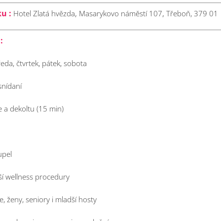
,
,
u :
Hotel Zlatá hvězda
Masarykovo náměstí 107
Třeboň, 379 01
:
eda, čtvrtek, pátek, sobota
snídaní
e a dekoltu (15 min)
upel
ší wellness procedury
 ženy, seniory i mladší hosty