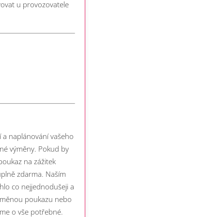
vovat u provozovatele
í a naplánování vašeho
atné výměny. Pokud by
 poukaz na zážitek
 úplně zdarma.
Naším
běhlo co nejjednodušeji a
 výměnou poukazu nebo
áme o vše potřebné.