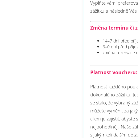
Vyplňte vámi preferov
zážitku a následně Vá
Změna termínu či z
14–7 dní před pří
6–0 dní před příj
změna rezervace 
Platnost voucheru:
Platnost každého pouka
dokonalého zážitku. Je
se stalo, že vybraný zá
můžete vyměnit za jaký
cílem je zajistit, abyst
nejpohodlněji.
Naše zá
s jakýmkoli dalším dot