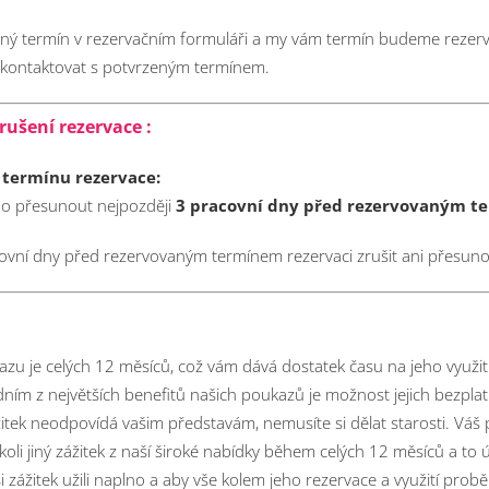
aný termín v rezervačním formuláři a my vám termín budeme rezer
s kontaktovat s potvrzeným termínem.
rušení rezervace :
 termínu rezervace:
ebo přesunout nejpozději
3 pracovní dny před rezervovaným 
vní dny před rezervovaným termínem rezervaci zrušit ani přesuno
zu je celých 12 měsíců, což vám dává dostatek času na jeho využit
dním z největších benefitů našich poukazů je možnost jejich bezpl
žitek neodpovídá vašim představám, nemusíte si dělat starosti. Váš
koli jiný zážitek z naší široké nabídky během celých 12 měsíců a to
e si zážitek užili naplno a aby vše kolem jeho rezervace a využití pro