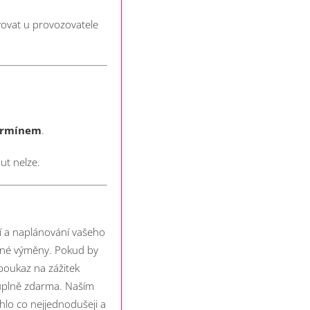
vovat u provozovatele
termínem
.
ut nelze.
í a naplánování vašeho
atné výměny. Pokud by
 poukaz na zážitek
 úplně zdarma.
Naším
běhlo co nejjednodušeji a