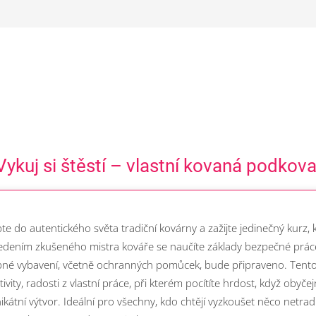
 Vykuj si štěstí – vlastní kovaná podkov
te do autentického světa tradiční kovárny a zažijte jedinečný kurz, k
edením zkušeného mistra kováře se naučíte základy bezpečné prác
bné vybavení, včetně ochranných pomůcek, bude připraveno. Tento 
ativity, radosti z vlastní práce, při kterém pocítíte hrdost, když obyče
ikátní výtvor. Ideální pro všechny, kdo chtějí vyzkoušet něco netrad