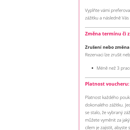
Vyplňte vámi preferov
zážitku a následně Vá
Změna termínu či z
Zrušení nebo změna
Rezervaci lze zrušit n
Méně než 3 praco
Platnost voucheru:
Platnost každého pouka
dokonalého zážitku. Je
se stalo, že vybraný zá
můžete vyměnit za jaký
cílem je zajistit, abyst