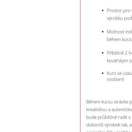
Prostor pro v
výrobku podl
Možnost indi
během kurz
Přibližně 2 
kovářským z
Kurz se usku
osobami
Během kurzu strávíte p
kreativitou a autentick
bude průběžně radit s
dokončit výrobek tak, a