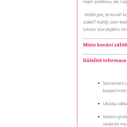
nejen podkovu, ale i v
Věděli jste, že kováři 
staletí? Každý úder kla
tohoto starobylého řeme
Místo konání zážitk
Důležité informace 
Seznámení s 
bezpečnostn
Ukázka zákl
Vlastní výr
vedením mis