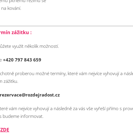
ěnému pitnému režimu se
 na kování.
rmín zážitku :
ůžete využít několik možností.
ce
+420 797 843 659
ochotně proberou možné termíny, které vám nejvíce vyhovují a násle
 zážitku.
rezervace@rozdejradost.cz
teré vám nejvíce vyhovují a následně za vás vše vyřeší přímo s pro
ás budeme informovat.
ZDE
ř