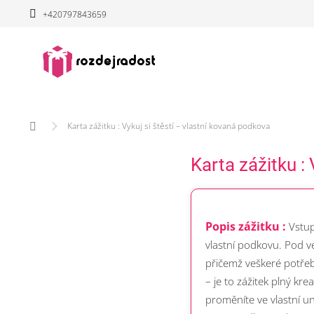
Přejít
+420797843659
na
obsah
Domů
Karta zážitku : Vykuj si štěstí – vlastní kovaná podkova
Karta zážitku :
Popis zážitku :
Vstup
vlastní podkovu. Pod v
přičemž veškeré potře
– je to zážitek plný kre
proměníte ve vlastní un