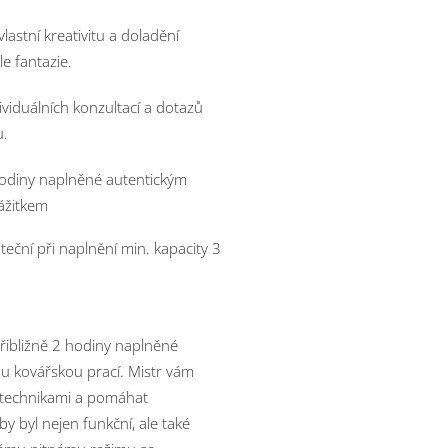
lastní kreativitu a doladění
e fantazie.
viduálních konzultací a dotazů
u.
hodiny naplněné autentickým
ážitkem
teční při naplnění min. kapacity 3
řibližně 2 hodiny naplněné
ou kovářskou prací. Mistr vám
 technikami a pomáhat
by byl nejen funkční, ale také