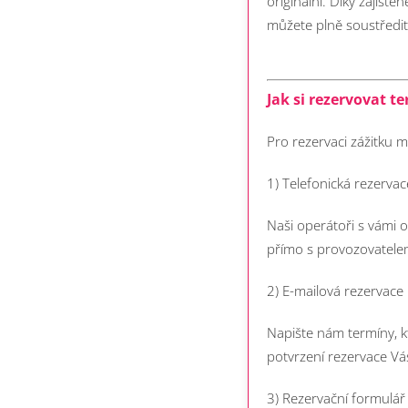
originální. Díky zajišt
můžete plně soustředit
Jak si rezervovat te
Pro rezervaci zážitku m
1) Telefonická rezerva
Naši operátoři s vámi 
přímo s provozovatelem
2) E-mailová rezervace
Napište nám termíny, k
potvrzení rezervace V
3) Rezervační formulá