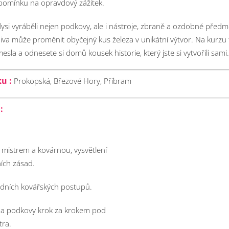
zpomínku na opravdový zážitek.
kdysi vyráběli nejen podkovy, ale i nástroje, zbraně a ozdobné předmě
diva může proměnit obyčejný kus železa v unikátní výtvor. Na kurzu 
sla a odnesete si domů kousek historie, který jste si vytvořili sami.
u :
Prokopská, Březové Hory, Příbram
:
mistrem a kovárnou, vysvětlení
ích zásad.
adních kovářských postupů.
oba podkovy krok za krokem pod
tra.