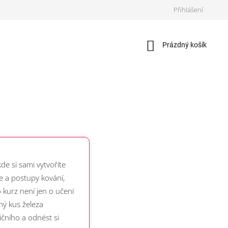
Přihlášení
Nákupní
Prázdný košík
košík
a
de si sami vytvoříte
e a postupy kování,
kurz není jen o učení
jný kus železa
ičního a odnést si