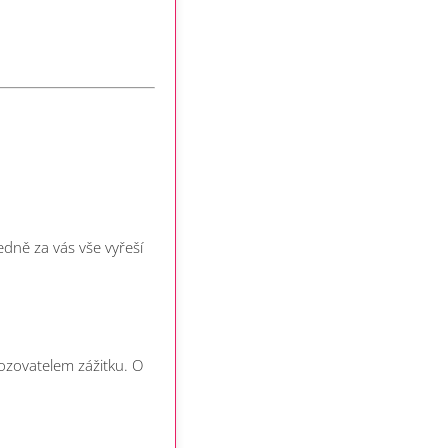
dně za vás vše vyřeší
vozovatelem zážitku. O