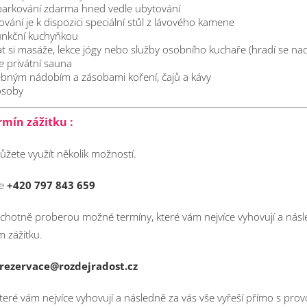
arkování zdarma hned vedle ubytování
lování je k dispozici speciální stůl z lávového kamene
unkční kuchyňkou
 si masáže, lekce jógy nebo služby osobního kuchaře (hradí se nad
je privátní sauna
bným nádobím a zásobami koření, čajů a kávy
osoby
rmín zážitku :
ůžete využít několik možností.
ce
+420 797 843 659
ochotně proberou možné termíny, které vám nejvíce vyhovují a násle
 zážitku.
rezervace@rozdejradost.cz
teré vám nejvíce vyhovují a následně za vás vše vyřeší přímo s pro