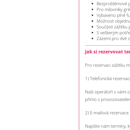
Bezproblémové p
Pro milovníky gri
Vybaveno plně f
Možnost objednat
Součástí zážitku 
S veškerým potře
Zázemí pro dvě 
Jak si rezervovat te
Pro rezervaci zážitku m
1) Telefonická rezerva
Naši operátoři s vámi 
přímo s provozovatelem
2) E-mailová rezervace
Napište nám termíny, k