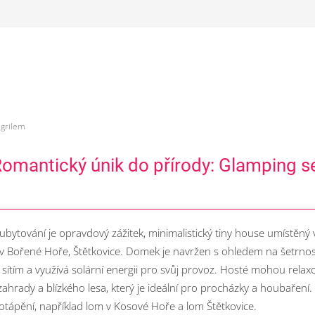
 grilem
 Romantický únik do přírody: Glamping s
ubytování je opravdový zážitek, minimalistický tiny house umístěn
 Bořené Hoře, Štětkovice. Domek je navržen s ohledem na šetrnost
 sítím a využívá solární energii pro svůj provoz. Hosté mohou rela
hrady a blízkého lesa, který je ideální pro procházky a houbaření. 
tápění, například lom v Kosové Hoře a lom Štětkovice.