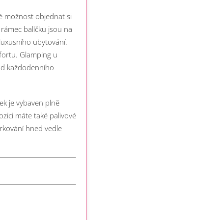
aké možnost objednat si
 rámec balíčku jsou na
luxusního ubytování.
mfortu. Glamping u
 od každodenního
k je vybaven plně
zici máte také palivové
rkování hned vedle