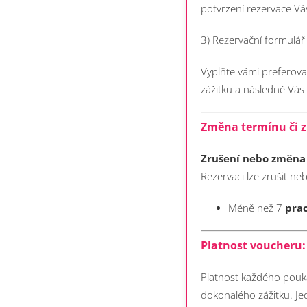
potvrzení rezervace V
3) Rezervační formulá
Vyplňte vámi preferov
zážitku a následně Vá
Změna termínu či z
Zrušení nebo změna
Rezervaci lze zrušit n
Méně než 7
prac
Platnost voucheru:
Platnost každého pouka
dokonalého zážitku. Je