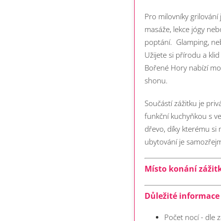
Pro milovníky grilování
masáže, lekce jógy neb
poptání.
Glamping, neb
Užijete si přírodu a k
Bořené Hory nabízí mod
shonu.
Součástí zážitku je pr
funkční kuchyňkou s ve
dřevo, díky kterému s
ubytování je samozřejm
Místo konání zážit
Důležité informace 
Počet nocí - dle