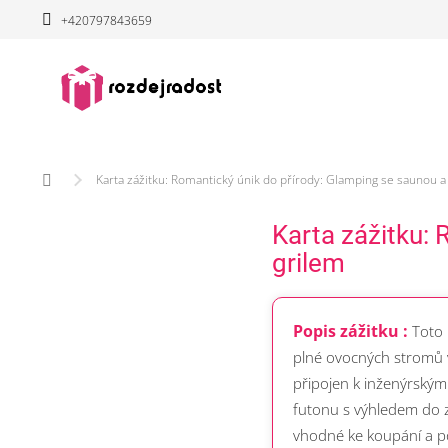
Přejít
+420797843659
na
obsah
Domů
Karta zážitku: Romantický únik do přírody: Glamping se saunou a
Karta zážitku:
grilem
Popis zážitku :
Toto 
plné ovocných stromů v
připojen k inženýrským
futonu s výhledem do za
vhodné ke koupání a po