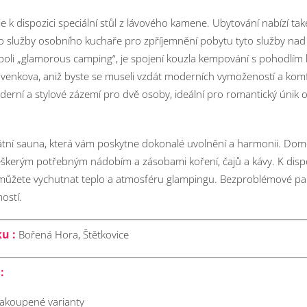
 je k dispozici speciální stůl z lávového kamene. Ubytování nabízí t
o služby osobního kuchaře pro zpříjemnění pobytu tyto služby nad
oli „glamorous camping“, je spojení kouzla kempování s pohodlím 
lid venkova, aniž byste se museli vzdát moderních vymožeností a ko
erní a stylové zázemí pro dvě osoby, ideální pro romantický únik
ivátní sauna, která vám poskytne dokonalé uvolnění a harmonii.
Dome
škerým potřebným nádobím a zásobami koření, čajů a kávy. K dispo
i můžete vychutnat teplo a atmosféru glampingu. Bezproblémové pa
ostí.
ku :
Bořená Hora, Štětkovice
:
 zakoupené varianty