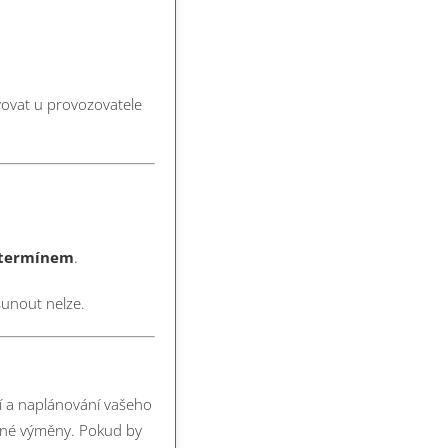
vovat u provozovatele
 termínem
.
sunout nelze.
í a naplánování vašeho
atné výměny. Pokud by