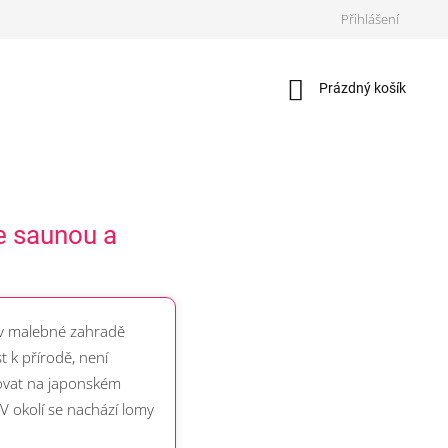
Přihlášení
Nákupní
Prázdný košík
košík
e saunou a
ý v malebné zahradě
 k přírodě, není
xovat na japonském
V okolí se nachází lomy