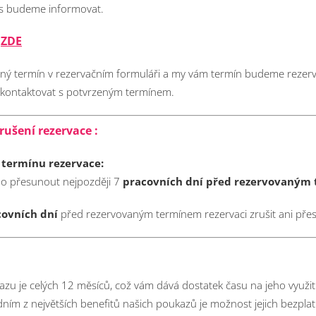
ás budeme informovat.
ZDE
ř
aný termín v rezervačním formuláři a my vám termín budeme rezer
s kontaktovat s potvrzeným termínem.
rušení rezervace :
 termínu rezervace:
ebo přesunout nejpozději 7
pracovních dní před rezervovaným
ovních dní
před rezervovaným termínem rezervaci zrušit ani pře
zu je celých 12 měsíců, což vám dává dostatek času na jeho využit
dním z největších benefitů našich poukazů je možnost jejich bezpl