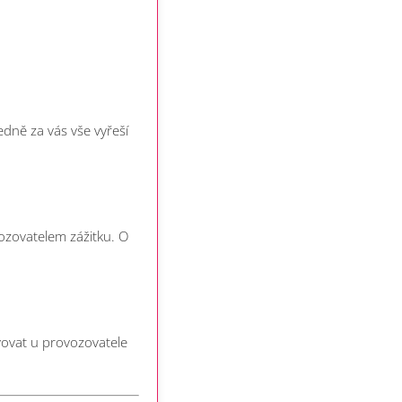
dně za vás vše vyřeší
vozovatelem zážitku. O
vovat u provozovatele