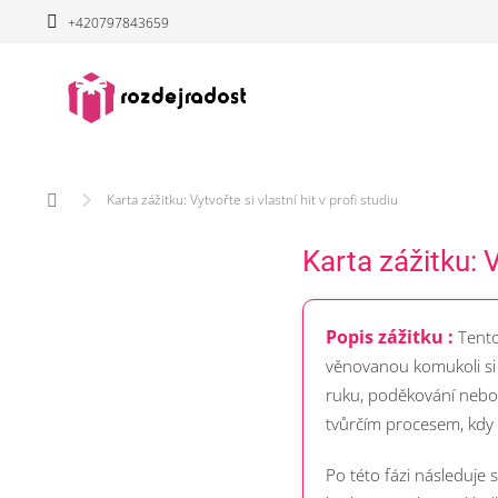
Přejít
+420797843659
na
obsah
Domů
Karta zážitku: Vytvořte si vlastní hit v profi studiu
Karta zážitku: V
Popis zážitku :
Tento
věnovanou komukoli si 
ruku, poděkování nebo
tvůrčím procesem, kdy 
Po této fázi následuje