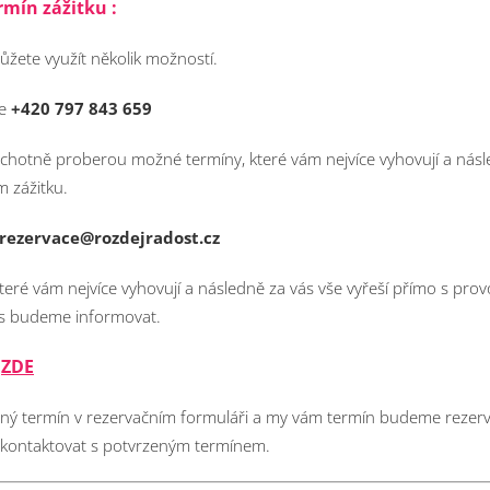
rmín zážitku :
ůžete využít několik možností.
ce
+420 797 843 659
ochotně proberou možné termíny, které vám nejvíce vyhovují a násle
 zážitku.
rezervace@rozdejradost.cz
teré vám nejvíce vyhovují a následně za vás vše vyřeší přímo s pro
ás budeme informovat.
ZDE
ř
aný termín v rezervačním formuláři a my vám termín budeme rezer
s kontaktovat s potvrzeným termínem.