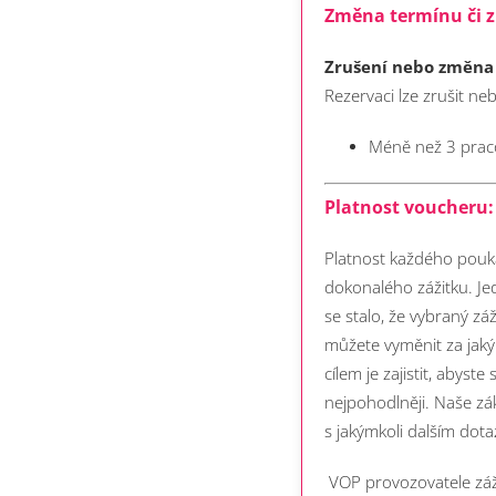
Změna termínu či z
Zrušení nebo změna
Rezervaci lze zrušit n
Méně než 3 praco
Platnost voucheru:
Platnost každého pouka
dokonalého zážitku. Je
se stalo, že vybraný zá
můžete vyměnit za jaký
cílem je zajistit, abyst
nejpohodlněji.
Naše zá
s jakýmkoli dalším dot
VOP provozovatele záž