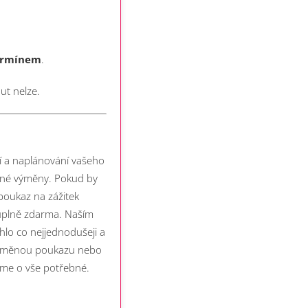
termínem
.
ut nelze.
í a naplánování vašeho
atné výměny. Pokud by
 poukaz na zážitek
 úplně zdarma.
Naším
běhlo co nejjednodušeji a
 výměnou poukazu nebo
áme o vše potřebné.