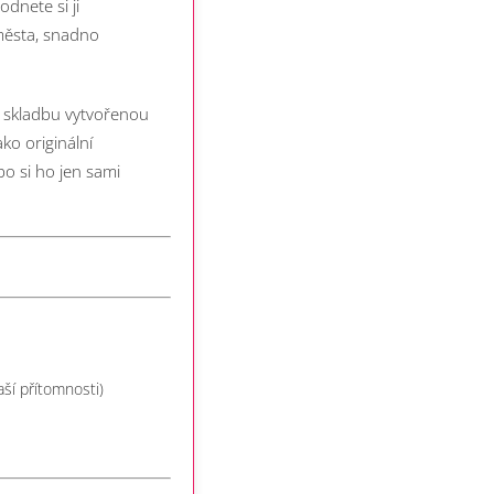
odnete si ji
města, snadno
n skladbu vytvořenou
ko originální
bo si ho jen sami
ší přítomnosti)