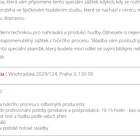
dba, která vám připomene tento speciální zážitek kdykoli, kdy se rozh
 probíhá ve špičkovém hudebním studiu, které se nachází v centru 
u dopravou.
derní technikou pro nahrávání a produkci hudby.Odnesete si neje
ezapomenutelný zážitek z tvůrčího procesu. Skladba vám poslouží ja
o speciální okamžik, který budete moci sdílet se svými blízkými ne
tě.
ku :
Vinohradská 2029/124, Praha 3, 130 00
:
 a tvůrčího procesu s odbornými producenty
do profesionální podoby (produkce a postprodukce, 10-15 hodin - bez va
it text a hudbu podle vašich přání
álů
v podobě hotové skladby