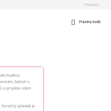
Přihlášení
Nákupní
Prázdný košík
košík
lní kvalitou
eninám, žádosti o
 si projdete celým
. Konečný výsledek je