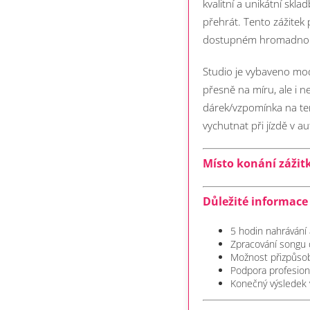
kvalitní a unikátní skla
přehrát. Tento zážitek
dostupném hromadno
Studio je vybaveno mo
přesně na míru, ale i n
dárek/vzpomínka na tent
vychutnat při jízdě v au
Místo konání zážit
Důležité informace 
5 hodin nahrávání
Zpracování songu 
Možnost přizpůsob
Podpora profesion
Konečný výsledek 