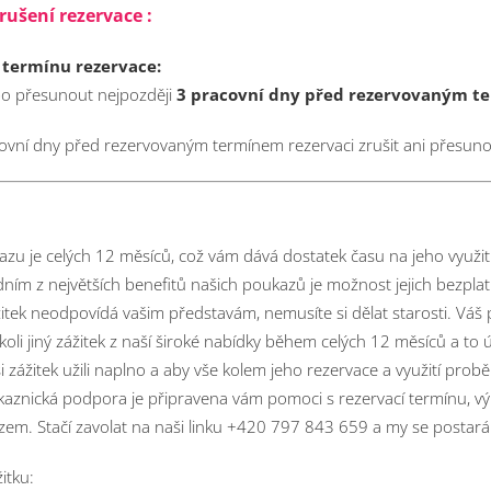
rušení rezervace :
 termínu rezervace:
ebo přesunout nejpozději
3 pracovní dny před rezervovaným 
vní dny před rezervovaným termínem rezervaci zrušit ani přesuno
zu je celých 12 měsíců, což vám dává dostatek času na jeho využit
dním z největších benefitů našich poukazů je možnost jejich bezpl
žitek neodpovídá vašim představám, nemusíte si dělat starosti. Váš
koli jiný zážitek z naší široké nabídky během celých 12 měsíců a to
e si zážitek užili naplno a aby vše kolem jeho rezervace a využití pro
kaznická podpora je připravena vám pomoci s rezervací termínu,
azem.
Stačí zavolat na naši linku +420 797 843 659 a my se postar
itku: