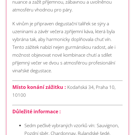
nuance a zažít příjemnou, zábavnou a uvolněnou
atmosféru vhodnou pro páry.
K vínům je připraven degustační talířek se sýry a
uzeninami a závěr večera zpříjemní káva, která byla
vybrána tak, aby harmonicky doplňovala chuť vín.
Tento zážitek nabízí nejen gurmánskou radost, ale i
možnost objevovat nové kombinace chutí a sdílet
příjemný večer ve dvou s atmosférou profesionální
vinařské degustace.
Místo konání zážitku :
Kodaňská 34, Praha 10,
10100
Důležité informace :
Sedm pečlivě vybraných vzorků vín: Sauvignon,
Pozdní sběr, Chardonnay, Rulandské šedé,