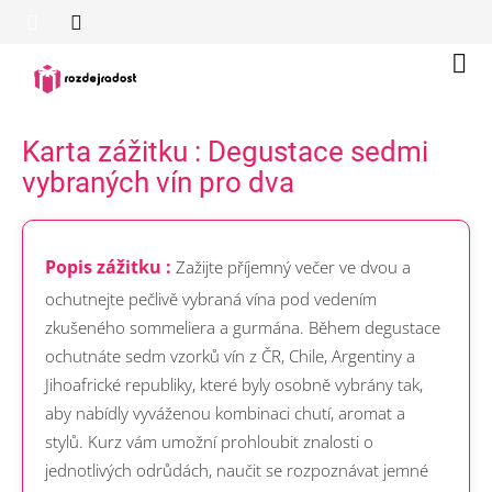
Přejít
na
obsah
Náku
koší
Karta zážitku : Degustace sedmi
vybraných vín pro dva
Popis zážitku :
Zažijte příjemný večer ve dvou a
ochutnejte pečlivě vybraná vína pod vedením
zkušeného sommeliera a gurmána. Během degustace
ochutnáte sedm vzorků vín z ČR, Chile, Argentiny a
Jihoafrické republiky, které byly osobně vybrány tak,
aby nabídly vyváženou kombinaci chutí, aromat a
stylů. Kurz vám umožní prohloubit znalosti o
jednotlivých odrůdách, naučit se rozpoznávat jemné