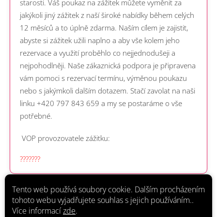
starosti. Váš poukaz na zážitek můžete vyměnit za
jakýkoli jiný zážitek z naší široké nabídky během celých
12 měsíců a to úplně zdarma.
Naším cílem je zajistit,
abyste si zážitek užili naplno a aby vše kolem jeho
rezervace a využití proběhlo co nejjednodušeji a
nejpohodlněji.
Naše zákaznická podpora je připravena
vám pomoci s rezervací termínu, výměnou poukazu
nebo s jakýmkoli dalším dotazem.
Stačí zavolat na naši
linku +420 797 843 659 a my se postaráme o vše
potřebné.
VOP provozovatele zážitku:
???????
Tento web používá soubory cookie. Dalším procházením
tohoto webu vyjadřujete souhlas s jejich používáním..
Více informací
zde
.